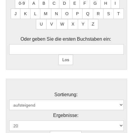
0-9
A
B
C
D
E
F
G
H
I
J
K
L
M
N
O
P
Q
R
S
T
U
V
W
X
Y
Z
Oder geben Sie die ersten Buchstaben ein:
Sortierung:
Ergebnisse: