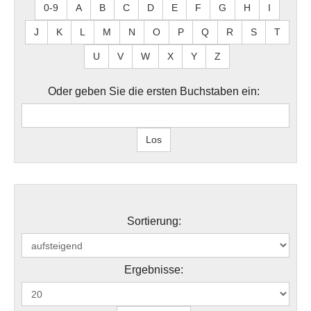
0-9
A
B
C
D
E
F
G
H
I
J
K
L
M
N
O
P
Q
R
S
T
U
V
W
X
Y
Z
Oder geben Sie die ersten Buchstaben ein:
Sortierung:
Ergebnisse: