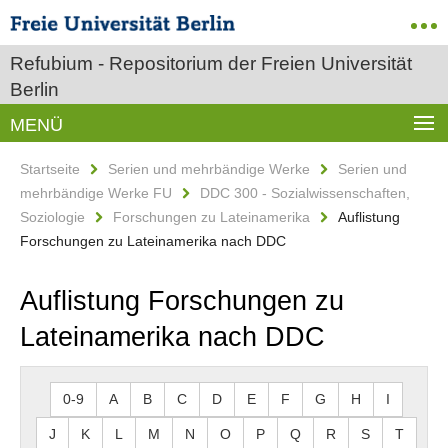
Refubium - Repositorium der Freien Universität
Berlin
MENÜ
Startseite
Serien und mehrbändige Werke
Serien und
mehrbändige Werke FU
DDC 300 - Sozialwissenschaften,
Soziologie
Forschungen zu Lateinamerika
Auflistung
Forschungen zu Lateinamerika nach DDC
Auflistung Forschungen zu
Lateinamerika nach DDC
0-9
A
B
C
D
E
F
G
H
I
J
K
L
M
N
O
P
Q
R
S
T