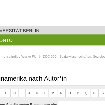
VERSITÄT BERLIN
KONTO
d mehrbändige Werke FU
DDC 300 - Sozialwissenschaften, Soziolo
inamerika nach Autor*in
G
H
I
J
K
L
M
N
O
P
Q
R
S
en Sie die ersten Buchstaben ein: