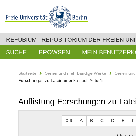
REFUBIUM - REPOSITORIUM DER FREIEN UNI
SUCHE
BROWSEN
MEIN BENUTZER
Startseite
Serien und mehrbändige Werke
Serien un
Forschungen zu Lateinamerika nach Autor*in
Auflistung Forschungen zu Late
0-9
A
B
C
D
E
F
Oder geb