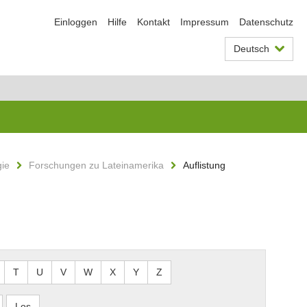
Einloggen
Hilfe
Kontakt
Impressum
Datenschutz
Deutsch
gie
Forschungen zu Lateinamerika
Auflistung
T
U
V
W
X
Y
Z