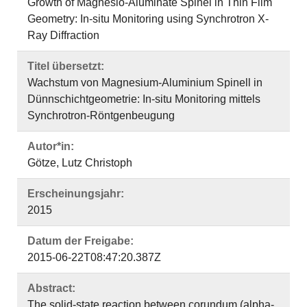
Growth of Magnesio-Aluminate Spinel in Thin Film
Geometry: In-situ Monitoring using Synchrotron X-
Ray Diffraction
Titel übersetzt:
Wachstum von Magnesium-Aluminium Spinell in
Dünnschichtgeometrie: In-situ Monitoring mittels
Synchrotron-Röntgenbeugung
Autor*in:
Götze, Lutz Christoph
Erscheinungsjahr:
2015
Datum der Freigabe:
2015-06-22T08:47:20.387Z
Abstract:
The solid-state reaction between corundum (alpha-