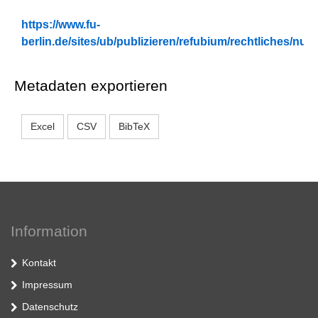
https://www.fu-
berlin.de/sites/ub/publizieren/refubium/rechtliches/n
Metadaten exportieren
Excel
CSV
BibTeX
Information
Kontakt
Impressum
Datenschutz