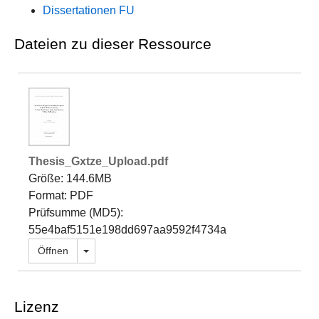
Dissertationen FU
Dateien zu dieser Ressource
Thesis_Gxtze_Upload.pdf
Größe: 144.6MB
Format: PDF
Prüfsumme (MD5):
55e4baf5151e198dd697aa9592f4734a
Dropdown öffnen
Öffnen
Lizenz