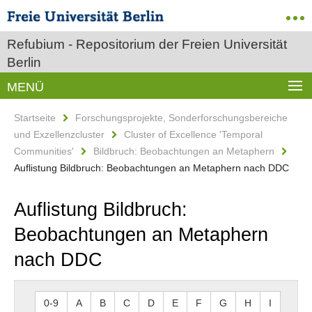
Refubium - Repositorium der Freien Universität
Berlin
MENÜ
Startseite
Forschungsprojekte, Sonderforschungsbereiche
und Exzellenzcluster
Cluster of Excellence 'Temporal
Communities'
Bildbruch: Beobachtungen an Metaphern
Auflistung Bildbruch: Beobachtungen an Metaphern nach DDC
Auflistung Bildbruch:
Beobachtungen an Metaphern
nach DDC
0-9
A
B
C
D
E
F
G
H
I