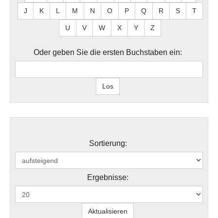
J
K
L
M
N
O
P
Q
R
S
T
U
V
W
X
Y
Z
Oder geben Sie die ersten Buchstaben ein:
Sortierung:
Ergebnisse: