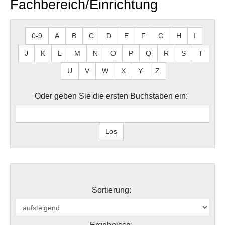
Fachbereich/Einrichtung
0-9
A
B
C
D
E
F
G
H
I
J
K
L
M
N
O
P
Q
R
S
T
U
V
W
X
Y
Z
Oder geben Sie die ersten Buchstaben ein:
Sortierung: