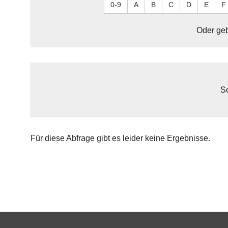
0-9
A
B
C
D
E
F
Oder geb
So
Für diese Abfrage gibt es leider keine Ergebnisse.