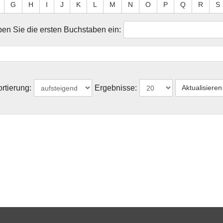
G
H
I
J
K
L
M
N
O
P
Q
R
S
en Sie die ersten Buchstaben ein:
rtierung:
Ergebnisse: