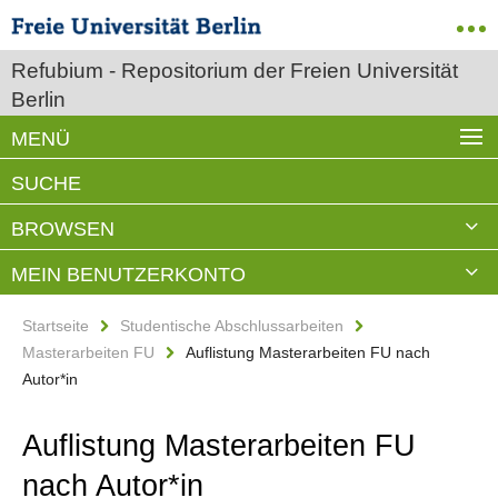
Refubium - Repositorium der Freien Universität
Berlin
MENÜ
SUCHE
BROWSEN
MEIN BENUTZERKONTO
Startseite
Studentische Abschlussarbeiten
Masterarbeiten FU
Auflistung Masterarbeiten FU nach
Autor*in
Auflistung Masterarbeiten FU
nach Autor*in