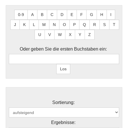
0-9
A
B
C
D
E
F
G
H
I
J
K
L
M
N
O
P
Q
R
S
T
U
V
W
X
Y
Z
Oder geben Sie die ersten Buchstaben ein:
Sortierung:
Ergebnisse: