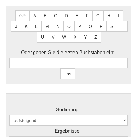
0-9
A
B
C
D
E
F
G
H
I
J
K
L
M
N
O
P
Q
R
S
T
U
V
W
X
Y
Z
Oder geben Sie die ersten Buchstaben ein:
Sortierung:
Ergebnisse: