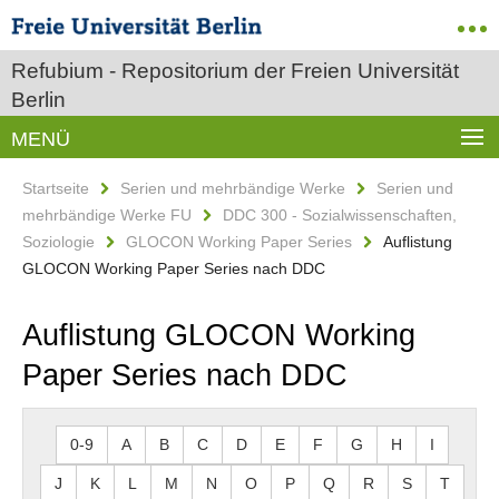
Refubium - Repositorium der Freien Universität
Berlin
MENÜ
Startseite
Serien und mehrbändige Werke
Serien und
mehrbändige Werke FU
DDC 300 - Sozialwissenschaften,
Soziologie
GLOCON Working Paper Series
Auflistung
GLOCON Working Paper Series nach DDC
Auflistung GLOCON Working
Paper Series nach DDC
0-9
A
B
C
D
E
F
G
H
I
J
K
L
M
N
O
P
Q
R
S
T