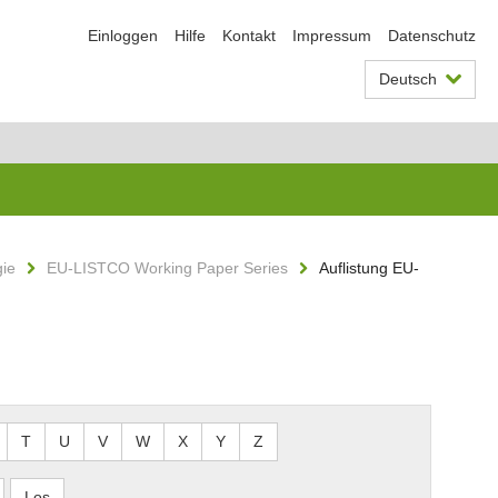
Einloggen
Hilfe
Kontakt
Impressum
Datenschutz
Deutsch
gie
EU-LISTCO Working Paper Series
Auflistung EU-
T
U
V
W
X
Y
Z