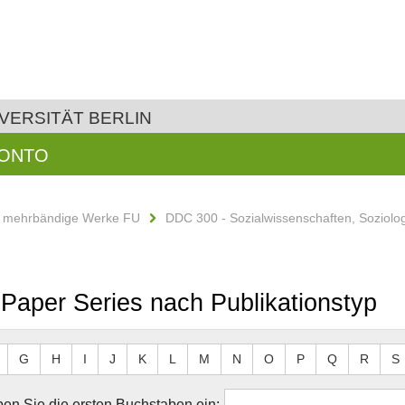
VERSITÄT BERLIN
KONTO
d mehrbändige Werke FU
DDC 300 - Sozialwissenschaften, Soziolo
Paper Series nach Publikationstyp
G
H
I
J
K
L
M
N
O
P
Q
R
S
en Sie die ersten Buchstaben ein: