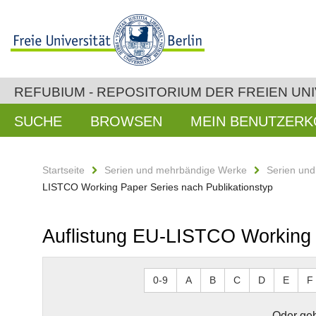
REFUBIUM - REPOSITORIUM DER FREIEN UNI
SUCHE
BROWSEN
MEIN BENUTZER
Startseite
Serien und mehrbändige Werke
Serien un
LISTCO Working Paper Series nach Publikationstyp
Auflistung EU-LISTCO Working 
0-9
A
B
C
D
E
F
Oder geb