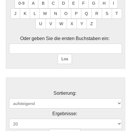
0-9
A
B
C
D
E
F
G
H
I
J
K
L
M
N
O
P
Q
R
S
T
U
V
W
X
Y
Z
Oder geben Sie die ersten Buchstaben ein:
Sortierung:
Ergebnisse: