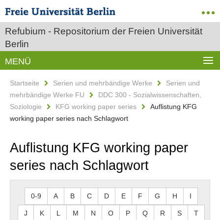
Refubium - Repositorium der Freien Universität
Berlin
MENÜ
Startseite
Serien und mehrbändige Werke
Serien und
mehrbändige Werke FU
DDC 300 - Sozialwissenschaften,
Soziologie
KFG working paper series
Auflistung KFG
working paper series nach Schlagwort
Auflistung KFG working paper
series nach Schlagwort
0-9
A
B
C
D
E
F
G
H
I
J
K
L
M
N
O
P
Q
R
S
T