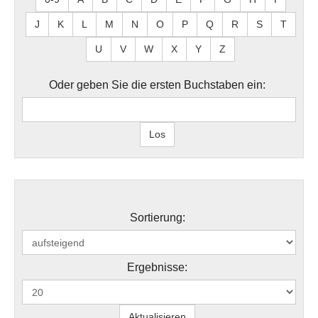
J
K
L
M
N
O
P
Q
R
S
T
U
V
W
X
Y
Z
Oder geben Sie die ersten Buchstaben ein:
Sortierung:
Ergebnisse: