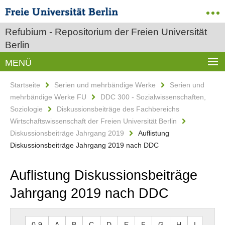
Refubium - Repositorium der Freien Universität
Berlin
MENÜ
Startseite
Serien und mehrbändige Werke
Serien und
mehrbändige Werke FU
DDC 300 - Sozialwissenschaften,
Soziologie
Diskussionsbeiträge des Fachbereichs
Wirtschaftswissenschaft der Freien Universität Berlin
Diskussionsbeiträge Jahrgang 2019
Auflistung
Diskussionsbeiträge Jahrgang 2019 nach DDC
Auflistung Diskussionsbeiträge
Jahrgang 2019 nach DDC
0-9
A
B
C
D
E
F
G
H
I