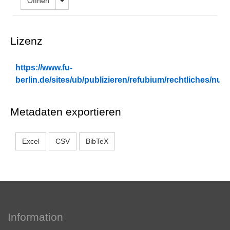
Dropdown öffnen
Öffnen
Lizenz
https://www.fu-
berlin.de/sites/ub/publizieren/refubium/rechtliches/n
Metadaten exportieren
Excel
CSV
BibTeX
Information