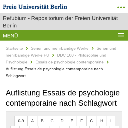
Refubium - Repositorium der Freien Universität
Berlin
MENÜ
Startseite
Serien und mehrbändige Werke
Serien und
mehrbändige Werke FU
DDC 100 - Philosophie und
Psychologie
Essais de psychologie contemporaine
Auflistung Essais de psychologie contemporaine nach
Schlagwort
Auflistung Essais de psychologie
contemporaine nach Schlagwort
0-9
A
B
C
D
E
F
G
H
I