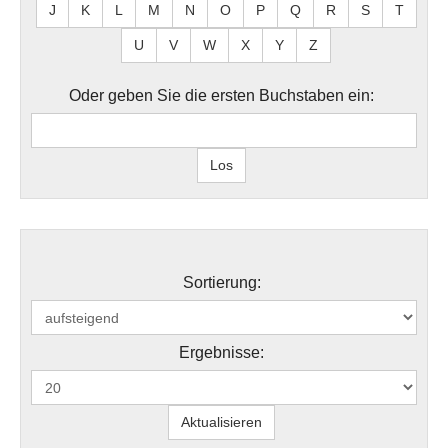
J
K
L
M
N
O
P
Q
R
S
T
U
V
W
X
Y
Z
Oder geben Sie die ersten Buchstaben ein:
Sortierung:
Ergebnisse: