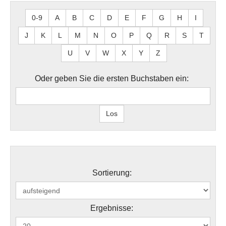
0-9
A
B
C
D
E
F
G
H
I
J
K
L
M
N
O
P
Q
R
S
T
U
V
W
X
Y
Z
Oder geben Sie die ersten Buchstaben ein:
Sortierung:
Ergebnisse: