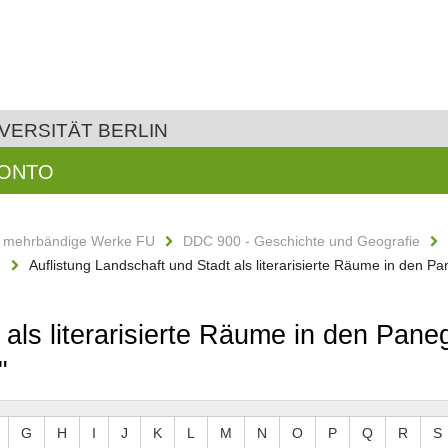
VERSITÄT BERLIN
KONTO
d mehrbändige Werke FU
DDC 900 - Geschichte und Geografie
e
Auflistung Landschaft und Stadt als literarisierte Räume in den Pa
als literarisierte Räume in den Panegy
"
G
H
I
J
K
L
M
N
O
P
Q
R
S