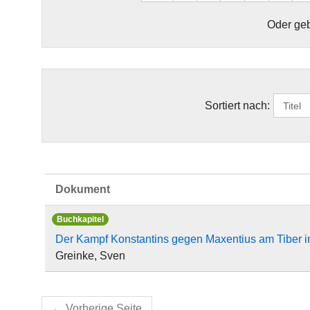
Oder geb
Sortiert nach:
Dokument
Buchkapitel
Der Kampf Konstantins gegen Maxentius am Tiber im
Greinke, Sven
←
Vorherige Seite