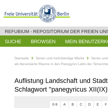
REFUBIUM - REPOSITORIUM DER FREIEN UNI
SUCHE
BROWSEN
MEIN BENUTZER
Startseite
Serien und mehrbändige Werke
Serien un
als literarisierte Räume in den Panegyrici Latini der Tetrarchi
Auflistung Landschaft und Stadt 
Schlagwort "panegyricus XII(IX)
0-9
A
B
C
D
E
F