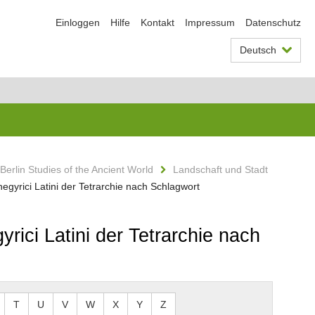
Einloggen
Hilfe
Kontakt
Impressum
Datenschutz
Deutsch
Berlin Studies of the Ancient World
Landschaft und Stadt
negyrici Latini der Tetrarchie nach Schlagwort
rici Latini der Tetrarchie nach
T
U
V
W
X
Y
Z