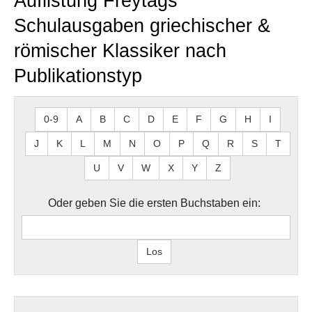
Auflistung Freytags
Schulausgaben griechischer &
römischer Klassiker nach
Publikationstyp
0-9
A
B
C
D
E
F
G
H
I
J
K
L
M
N
O
P
Q
R
S
T
U
V
W
X
Y
Z
Oder geben Sie die ersten Buchstaben ein: