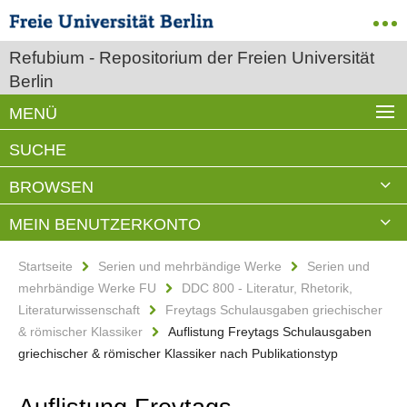
Refubium - Repositorium der Freien Universität
Berlin
MENÜ
SUCHE
BROWSEN
MEIN BENUTZERKONTO
Startseite
Serien und mehrbändige Werke
Serien und
mehrbändige Werke FU
DDC 800 - Literatur, Rhetorik,
Literaturwissenschaft
Freytags Schulausgaben griechischer
& römischer Klassiker
Auflistung Freytags Schulausgaben
griechischer & römischer Klassiker nach Publikationstyp