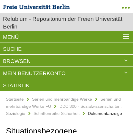
Refubium - Repositorium der Freien Universität
Berlin
MENÜ
SUCHE
BROWSEN
MEIN BENUTZERKONTO
STATISTIK
Startseite
Serien und mehrbändige Werke
Serien und
mehrbändige Werke FU
DDC 300 - Sozialwissenschaften,
Soziologie
Schriftenreihe Sicherheit
Dokumentanzeige
Situationsbezogene