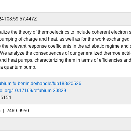
24T08:59:57.447Z
lize the theory of thermoelectrics to include coherent electron 
umping of charge and heat, as well as for the work exchanged b
 the relevant response coefficients in the adiabatic regime and
. We analyze the consequences of our generalized thermoelectri
nd heat pumps, characterizing them in terms of efficiencies and 
 a quantum pump.
efubium.fu-berlin.de/handle/fub188/20526
.doi.org/10.17169/refubium-23829
55154
nt): 2469-9950