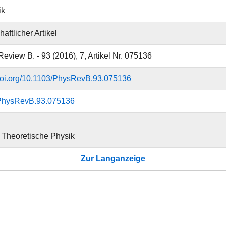
ik
aftlicher Artikel
Review B. - 93 (2016), 7, Artikel Nr. 075136
.doi.org/10.1103/PhysRevB.93.075136
PhysRevB.93.075136
ür Theoretische Physik
Zur Langanzeige