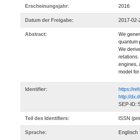
Erscheinungsjahr:
2016
Datum der Freigabe:
2017-02-
Abstract:
We genera
quantum p
We derive
relations
engines, a
model for
Identifier:
https://r
http://dx
SEP-ID: 
Teil des Identifiers:
ISSN (pri
Sprache:
Englisch