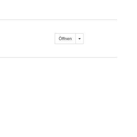
Dropdown öffnen
Öffnen