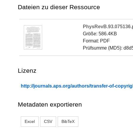
Dateien zu dieser Ressource
PhysRevB.93.075136.
Größe: 586.4KB
Format: PDF
Prüfsumme (MD5): d8d
Lizenz
http://journals.aps.org/authors/transfer-of-copyr
Metadaten exportieren
Excel
CSV
BibTeX