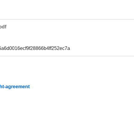
pdf
5a6d0016ecf9f28866b4ff252ec7a
ight-agreement