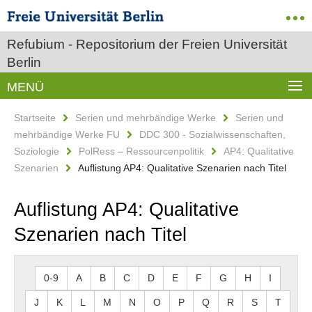
Refubium - Repositorium der Freien Universität
Berlin
MENÜ
Startseite
Serien und mehrbändige Werke
Serien und
mehrbändige Werke FU
DDC 300 - Sozialwissenschaften,
Soziologie
PolRess – Ressourcenpolitik
AP4: Qualitative
Szenarien
Auflistung AP4: Qualitative Szenarien nach Titel
Auflistung AP4: Qualitative
Szenarien nach Titel
0-9
A
B
C
D
E
F
G
H
I
J
K
L
M
N
O
P
Q
R
S
T