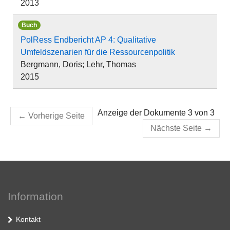
2013
Buch
PolRess Endbericht AP 4: Qualitative
Umfeldszenarien für die Ressourcenpolitik
Bergmann, Doris; Lehr, Thomas
2015
Anzeige der Dokumente 3 von 3
←
Vorherige Seite
Nächste Seite
→
Information
Kontakt