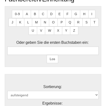
0-9
A
B
C
D
E
F
G
H
I
J
K
L
M
N
O
P
Q
R
S
T
U
V
W
X
Y
Z
Oder geben Sie die ersten Buchstaben ein:
Sortierung:
Ergebnisse: