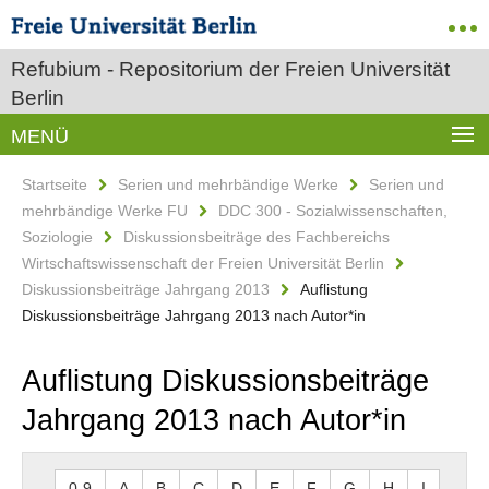
Refubium - Repositorium der Freien Universität
Berlin
MENÜ
Startseite
Serien und mehrbändige Werke
Serien und
mehrbändige Werke FU
DDC 300 - Sozialwissenschaften,
Soziologie
Diskussionsbeiträge des Fachbereichs
Wirtschaftswissenschaft der Freien Universität Berlin
Diskussionsbeiträge Jahrgang 2013
Auflistung
Diskussionsbeiträge Jahrgang 2013 nach Autor*in
Auflistung Diskussionsbeiträge
Jahrgang 2013 nach Autor*in
0-9
A
B
C
D
E
F
G
H
I