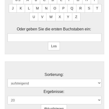
J
K
L
M
N
O
P
Q
R
S
T
U
V
W
X
Y
Z
Oder geben Sie die ersten Buchstaben ein:
Sortierung:
Ergebnisse: