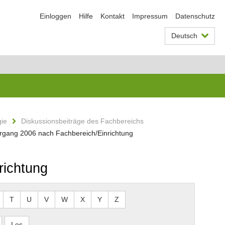
Einloggen
Hilfe
Kontakt
Impressum
Datenschutz
Deutsch
gie
Diskussionsbeiträge des Fachbereichs
hrgang 2006 nach Fachbereich/Einrichtung
richtung
T
U
V
W
X
Y
Z