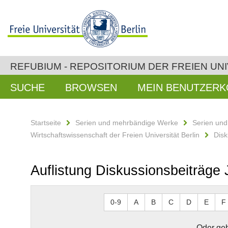
REFUBIUM - REPOSITORIUM DER FREIEN UNI
SUCHE
BROWSEN
MEIN BENUTZER
Startseite
Serien und mehrbändige Werke
Serien un
Wirtschaftswissenschaft der Freien Universität Berlin
Disk
Auflistung Diskussionsbeiträge
0-9
A
B
C
D
E
F
Oder geb