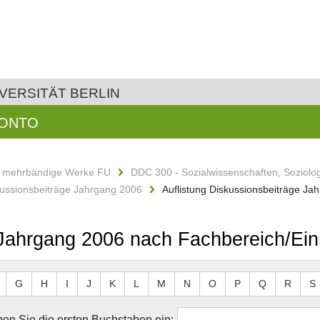
VERSITÄT BERLIN
KONTO
d mehrbändige Werke FU
DDC 300 - Sozialwissenschaften, Soziolo
ussionsbeiträge Jahrgang 2006
Auflistung Diskussionsbeiträge Ja
 Jahrgang 2006 nach Fachbereich/Ein
G
H
I
J
K
L
M
N
O
P
Q
R
S
en Sie die ersten Buchstaben ein: