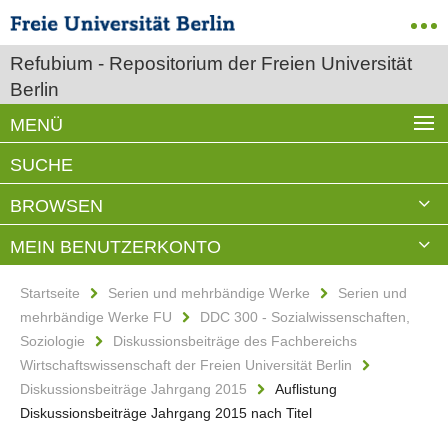
Refubium - Repositorium der Freien Universität
Berlin
MENÜ
SUCHE
BROWSEN
MEIN BENUTZERKONTO
Startseite
Serien und mehrbändige Werke
Serien und
mehrbändige Werke FU
DDC 300 - Sozialwissenschaften,
Soziologie
Diskussionsbeiträge des Fachbereichs
Wirtschaftswissenschaft der Freien Universität Berlin
Diskussionsbeiträge Jahrgang 2015
Auflistung
Diskussionsbeiträge Jahrgang 2015 nach Titel