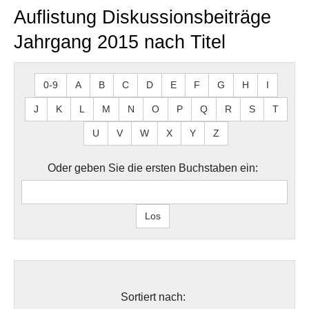
Auflistung Diskussionsbeiträge
Jahrgang 2015 nach Titel
0-9
A
B
C
D
E
F
G
H
I
J
K
L
M
N
O
P
Q
R
S
T
U
V
W
X
Y
Z
Oder geben Sie die ersten Buchstaben ein:
Sortiert nach: