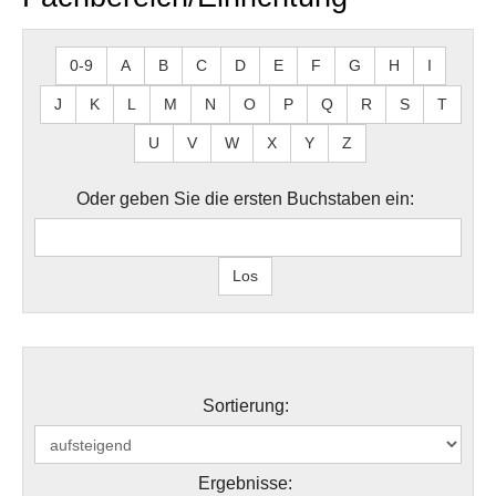
0-9
A
B
C
D
E
F
G
H
I
J
K
L
M
N
O
P
Q
R
S
T
U
V
W
X
Y
Z
Oder geben Sie die ersten Buchstaben ein:
Sortierung:
Ergebnisse: