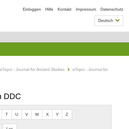
Einloggen
Hilfe
Kontakt
Impressum
Datenschutz
Deutsch
eTopoi - Journal for Ancient Studies
eTopoi - Journal for
ch DDC
T
U
V
W
X
Y
Z