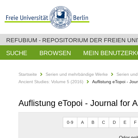
REFUBIUM - REPOSITORIUM DER FREIEN UNI
SUCHE
BROWSEN
MEIN BENUTZER
Startseite
Serien und mehrbändige Werke
Serien un
Ancient Studies: Volume 5 (2016)
Auflistung eTopoi - Jou
Auflistung eTopoi - Journal for
0-9
A
B
C
D
E
F
Oder geb