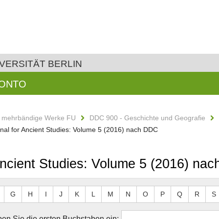
VERSITÄT BERLIN
KONTO
d mehrbändige Werke FU
DDC 900 - Geschichte und Geografie
rnal for Ancient Studies: Volume 5 (2016) nach DDC
 Ancient Studies: Volume 5 (2016) na
G
H
I
J
K
L
M
N
O
P
Q
R
S
en Sie die ersten Buchstaben ein: