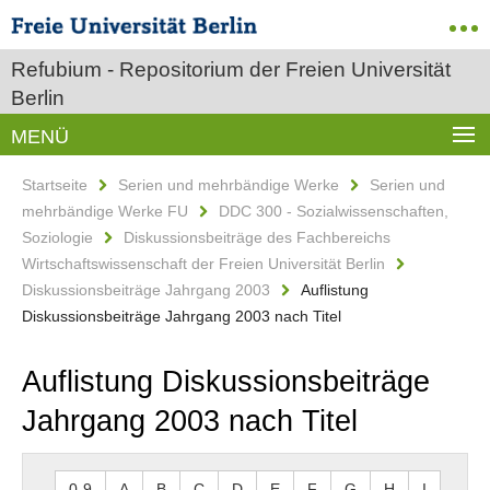
Refubium - Repositorium der Freien Universität
Berlin
MENÜ
Startseite
Serien und mehrbändige Werke
Serien und
mehrbändige Werke FU
DDC 300 - Sozialwissenschaften,
Soziologie
Diskussionsbeiträge des Fachbereichs
Wirtschaftswissenschaft der Freien Universität Berlin
Diskussionsbeiträge Jahrgang 2003
Auflistung
Diskussionsbeiträge Jahrgang 2003 nach Titel
Auflistung Diskussionsbeiträge
Jahrgang 2003 nach Titel
0-9
A
B
C
D
E
F
G
H
I