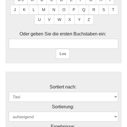
J
K
L
M
N
O
P
Q
R
S
T
U
V
W
X
Y
Z
Oder geben Sie die ersten Buchstaben ein:
Sortiert nach:
Sortierung:
Ergebnisse: