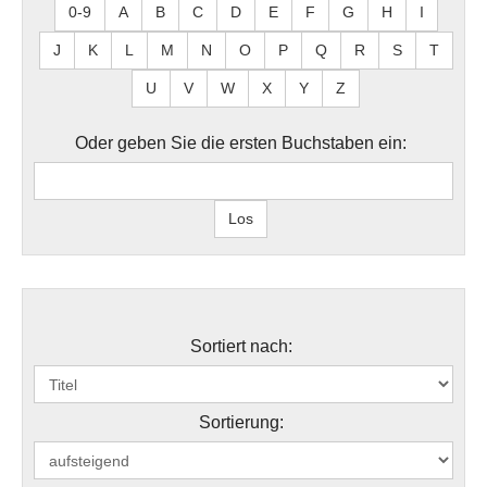
0-9
A
B
C
D
E
F
G
H
I
J
K
L
M
N
O
P
Q
R
S
T
U
V
W
X
Y
Z
Oder geben Sie die ersten Buchstaben ein:
Sortiert nach:
Sortierung: