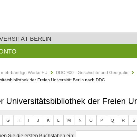
VERSITÄT BERLIN
KONTO
d mehrbändige Werke FU
DDC 900 - Geschichte und Geografie
sitätsbibliothek der Freien Universität Berlin nach DDC
r Universitätsbibliothek der Freien U
G
H
I
J
K
L
M
N
O
P
Q
R
S
en Sie die ersten Buchstaben ein: