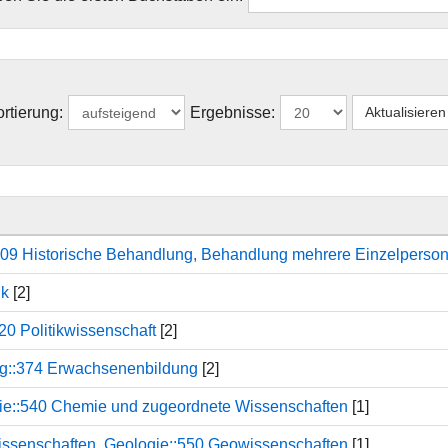
rtierung:
Ergebnisse:
:109 Historische Behandlung, Behandlung mehrere Einzelperso
ik
[2]
20 Politikwissenschaft
[2]
ng::374 Erwachsenenbildung
[2]
ie::540 Chemie und zugeordnete Wissenschaften
[1]
ssenschaften, Geologie::550 Geowissenschaften
[1]