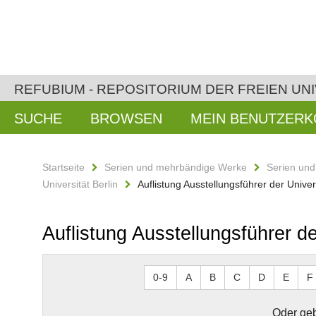
REFUBIUM - REPOSITORIUM DER FREIEN UNI
SUCHE
BROWSEN
MEIN BENUTZER
Startseite
Serien und mehrbändige Werke
Serien un
Universität Berlin
Auflistung Ausstellungsführer der Univer
Auflistung Ausstellungsführer de
0-9
A
B
C
D
E
F
Oder geb