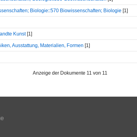
senschaften; Biologie::570 Biowissenschaften; Biologie
[1]
andte Kunst
[1]
iken, Ausstattung, Materialien, Formen
[1]
Anzeige der Dokumente 11 von 11
te