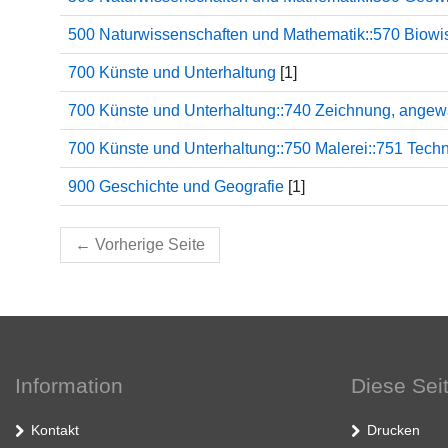
500 Naturwissenschaften und Mathematik::570 Biowis
700 Künste und Unterhaltung
[1]
700 Künste und Unterhaltung::740 Zeichnung, angew
700 Künste und Unterhaltung::750 Malerei::751 Techn
900 Geschichte und Geografie
[1]
←
Vorherige Seite
Information
Diese Sei
Kontakt
Drucken