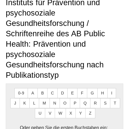
Instituts für Prävention und
psychosoziale
Gesundheitsforschung /
Schriftenreihe des AB Public
Health: Prävention und
psychosoziale
Gesundheitsforschung nach
Publikationstyp
0-9
A
B
C
D
E
F
G
H
I
J
K
L
M
N
O
P
Q
R
S
T
U
V
W
X
Y
Z
Oder geben Sie die ersten Buchstaben ein: