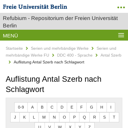
Refubium - Repositorium der Freien Universität
Berlin
MENÜ
Startseite
Serien und mehrbändige Werke
Serien und
mehrbändige Werke FU
DDC 400 - Sprache
Antal Szerb
Auflistung Antal Szerb nach Schlagwort
Auflistung Antal Szerb nach
Schlagwort
0-9
A
B
C
D
E
F
G
H
I
J
K
L
M
N
O
P
Q
R
S
T
U
V
W
X
Y
Z