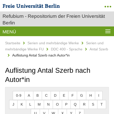
Refubium - Repositorium der Freien Universität
Berlin
MENÜ
Startseite
Serien und mehrbändige Werke
Serien und
mehrbändige Werke FU
DDC 400 - Sprache
Antal Szerb
Auflistung Antal Szerb nach Autor*in
Auflistung Antal Szerb nach
Autor*in
0-9
A
B
C
D
E
F
G
H
I
J
K
L
M
N
O
P
Q
R
S
T
U
V
W
X
Y
Z