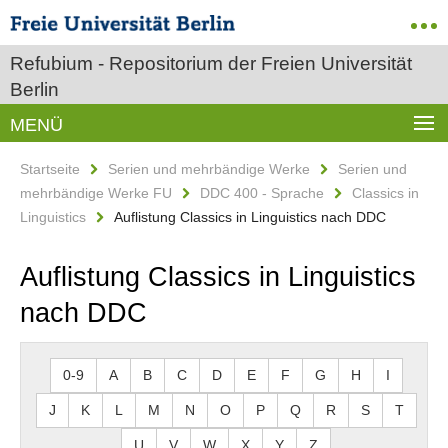
Refubium - Repositorium der Freien Universität
Berlin
MENÜ
Startseite
Serien und mehrbändige Werke
Serien und
mehrbändige Werke FU
DDC 400 - Sprache
Classics in
Linguistics
Auflistung Classics in Linguistics nach DDC
Auflistung Classics in Linguistics
nach DDC
0-9
A
B
C
D
E
F
G
H
I
J
K
L
M
N
O
P
Q
R
S
T
U
V
W
X
Y
Z