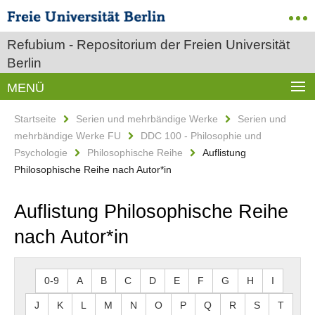
Refubium - Repositorium der Freien Universität
Berlin
MENÜ
Startseite
Serien und mehrbändige Werke
Serien und
mehrbändige Werke FU
DDC 100 - Philosophie und
Psychologie
Philosophische Reihe
Auflistung
Philosophische Reihe nach Autor*in
Auflistung Philosophische Reihe
nach Autor*in
0-9
A
B
C
D
E
F
G
H
I
J
K
L
M
N
O
P
Q
R
S
T