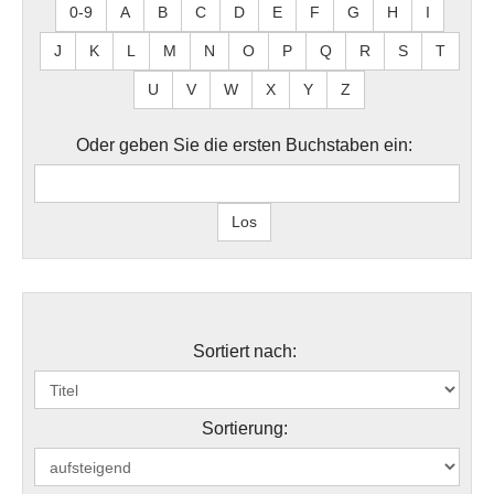
0-9
A
B
C
D
E
F
G
H
I
J
K
L
M
N
O
P
Q
R
S
T
U
V
W
X
Y
Z
Oder geben Sie die ersten Buchstaben ein:
Sortiert nach:
Sortierung: