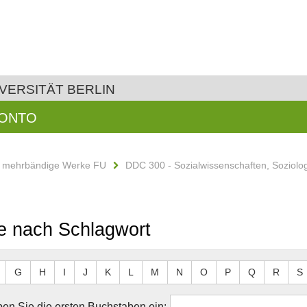
VERSITÄT BERLIN
KONTO
d mehrbändige Werke FU
DDC 300 - Sozialwissenschaften, Soziolo
e nach Schlagwort
G
H
I
J
K
L
M
N
O
P
Q
R
S
en Sie die ersten Buchstaben ein: