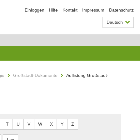
Einloggen
Hilfe
Kontakt
Impressum
Datenschutz
Deutsch
gie
Großstadt-Dokumente
Auflistung Großstadt-
T
U
V
W
X
Y
Z