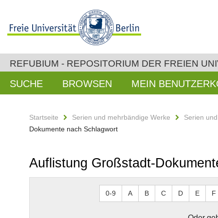
REFUBIUM - REPOSITORIUM DER FREIEN UNI
SUCHE
BROWSEN
MEIN BENUTZER
Startseite
Serien und mehrbändige Werke
Serien un
Dokumente nach Schlagwort
Auflistung Großstadt-Dokument
0-9
A
B
C
D
E
F
Oder geb