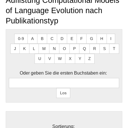
Auflistung Computational Models
of Language Evolution nach
Publikationstyp
0-9
A
B
C
D
E
F
G
H
I
J
K
L
M
N
O
P
Q
R
S
T
U
V
W
X
Y
Z
Oder geben Sie die ersten Buchstaben ein:
Sortierung: