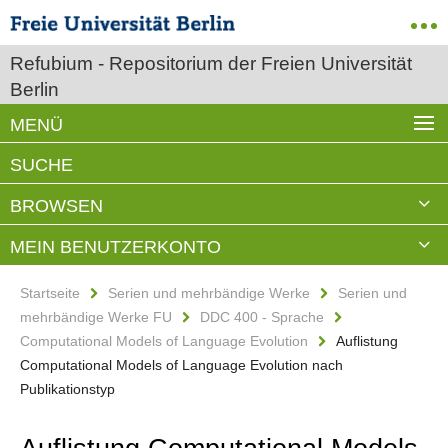
Refubium - Repositorium der Freien Universität
Berlin
MENÜ
SUCHE
BROWSEN
MEIN BENUTZERKONTO
Startseite
Serien und mehrbändige Werke
Serien und
mehrbändige Werke FU
DDC 400 - Sprache
Computational Models of Language Evolution
Auflistung
Computational Models of Language Evolution nach
Publikationstyp