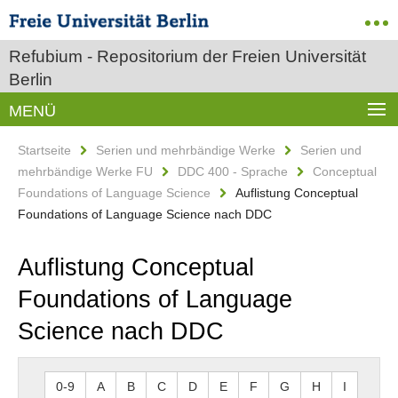
Refubium - Repositorium der Freien Universität
Berlin
MENÜ
Startseite
Serien und mehrbändige Werke
Serien und
mehrbändige Werke FU
DDC 400 - Sprache
Conceptual
Foundations of Language Science
Auflistung Conceptual
Foundations of Language Science nach DDC
Auflistung Conceptual
Foundations of Language
Science nach DDC
0-9
A
B
C
D
E
F
G
H
I