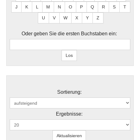
J
K
L
M
N
O
P
Q
R
S
T
U
V
W
X
Y
Z
Oder geben Sie die ersten Buchstaben ein:
Sortierung:
Ergebnisse: