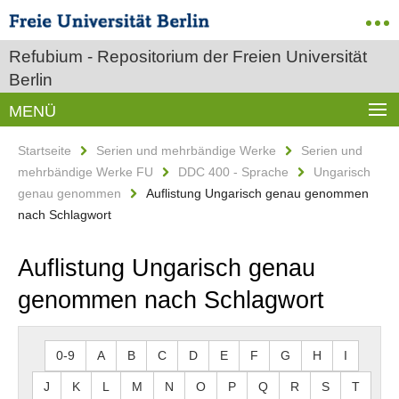
Refubium - Repositorium der Freien Universität
Berlin
MENÜ
Startseite
Serien und mehrbändige Werke
Serien und
mehrbändige Werke FU
DDC 400 - Sprache
Ungarisch
genau genommen
Auflistung Ungarisch genau genommen
nach Schlagwort
Auflistung Ungarisch genau
genommen nach Schlagwort
0-9
A
B
C
D
E
F
G
H
I
J
K
L
M
N
O
P
Q
R
S
T