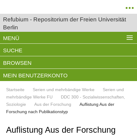
Refubium - Repositorium der Freien Universität
Berlin
MENÜ
SUCHE
BROWSEN
MEIN BENUTZERKONTO
Startseite
Serien und mehrbändige Werke
Serien und
mehrbändige Werke FU
DDC 300 - Sozialwissenschaften,
Soziologie
Aus der Forschung
Auflistung Aus der
Forschung nach Publikationstyp
Auflistung Aus der Forschung