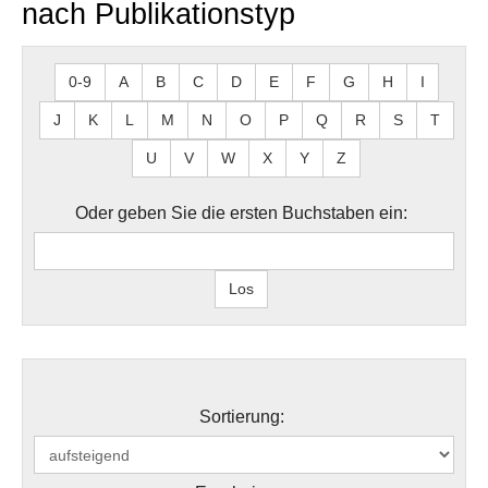
nach Publikationstyp
0-9
A
B
C
D
E
F
G
H
I
J
K
L
M
N
O
P
Q
R
S
T
U
V
W
X
Y
Z
Oder geben Sie die ersten Buchstaben ein:
Sortierung: