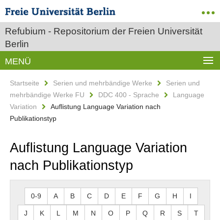
Refubium - Repositorium der Freien Universität
Berlin
MENÜ
Startseite
Serien und mehrbändige Werke
Serien und
mehrbändige Werke FU
DDC 400 - Sprache
Language
Variation
Auflistung Language Variation nach
Publikationstyp
Auflistung Language Variation
nach Publikationstyp
0-9
A
B
C
D
E
F
G
H
I
J
K
L
M
N
O
P
Q
R
S
T