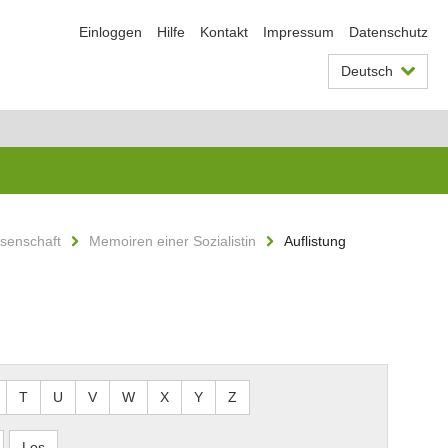
Einloggen
Hilfe
Kontakt
Impressum
Datenschutz
Deutsch
ssenschaft
Memoiren einer Sozialistin
Auflistung
T
U
V
W
X
Y
Z