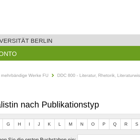
VERSITÄT BERLIN
KONTO
d mehrbändige Werke FU
DDC 800 - Literatur, Rhetorik, Literaturwi
listin nach Publikationstyp
G
H
I
J
K
L
M
N
O
P
Q
R
S
en Sie die ersten Buchstaben ein: