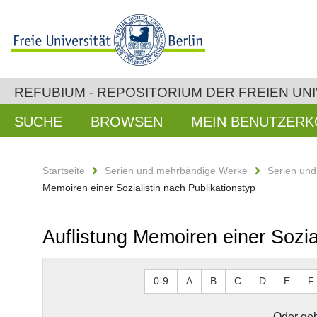
REFUBIUM - REPOSITORIUM DER FREIEN UNI
SUCHE
BROWSEN
MEIN BENUTZER
Startseite
Serien und mehrbändige Werke
Serien un
Memoiren einer Sozialistin nach Publikationstyp
Auflistung Memoiren einer Sozia
0-9
A
B
C
D
E
F
Oder geb