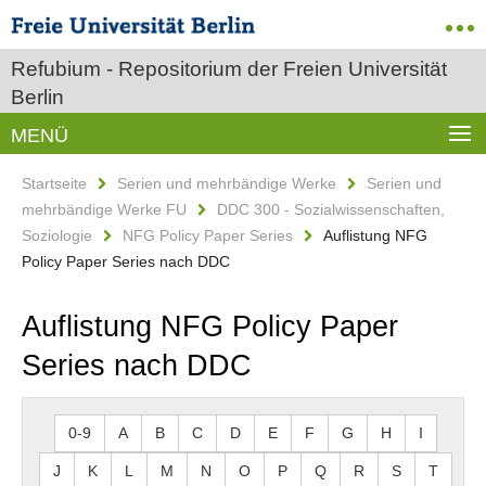
Refubium - Repositorium der Freien Universität
Berlin
MENÜ
Startseite
Serien und mehrbändige Werke
Serien und
mehrbändige Werke FU
DDC 300 - Sozialwissenschaften,
Soziologie
NFG Policy Paper Series
Auflistung NFG
Policy Paper Series nach DDC
Auflistung NFG Policy Paper
Series nach DDC
0-9
A
B
C
D
E
F
G
H
I
J
K
L
M
N
O
P
Q
R
S
T