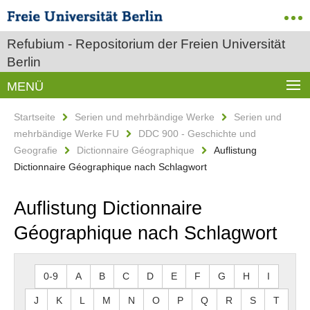
Refubium - Repositorium der Freien Universität
Berlin
MENÜ
Startseite
Serien und mehrbändige Werke
Serien und
mehrbändige Werke FU
DDC 900 - Geschichte und
Geografie
Dictionnaire Géographique
Auflistung
Dictionnaire Géographique nach Schlagwort
Auflistung Dictionnaire
Géographique nach Schlagwort
0-9
A
B
C
D
E
F
G
H
I
J
K
L
M
N
O
P
Q
R
S
T