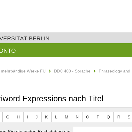
VERSITÄT BERLIN
KONTO
d mehrbändige Werke FU
DDC 400 - Sprache
Phraseology and 
tiword Expressions nach Titel
G
H
I
J
K
L
M
N
O
P
Q
R
S
en Sie die ersten Buchstaben ein: