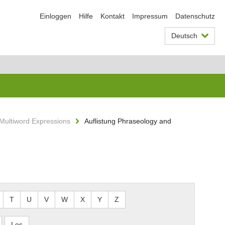
Einloggen
Hilfe
Kontakt
Impressum
Datenschutz
Deutsch
Multiword Expressions
Auflistung Phraseology and
T
U
V
W
X
Y
Z