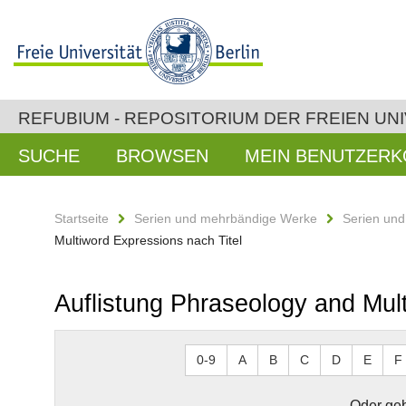
REFUBIUM - REPOSITORIUM DER FREIEN UNI
SUCHE
BROWSEN
MEIN BENUTZER
Startseite
Serien und mehrbändige Werke
Serien un
Multiword Expressions nach Titel
Auflistung Phraseology and Mul
0-9
A
B
C
D
E
F
Oder geb