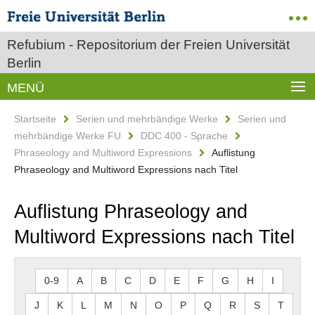
Refubium - Repositorium der Freien Universität
Berlin
MENÜ
Startseite
Serien und mehrbändige Werke
Serien und
mehrbändige Werke FU
DDC 400 - Sprache
Phraseology and Multiword Expressions
Auflistung
Phraseology and Multiword Expressions nach Titel
Auflistung Phraseology and
Multiword Expressions nach Titel
0-9
A
B
C
D
E
F
G
H
I
J
K
L
M
N
O
P
Q
R
S
T