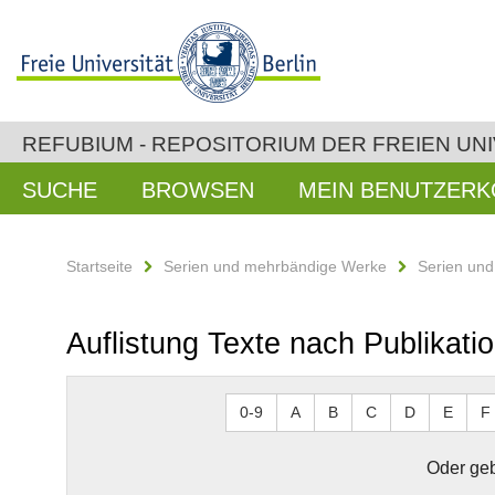
REFUBIUM - REPOSITORIUM DER FREIEN UNI
SUCHE
BROWSEN
MEIN BENUTZER
Startseite
Serien und mehrbändige Werke
Serien un
Auflistung Texte nach Publikati
0-9
A
B
C
D
E
F
Oder geb