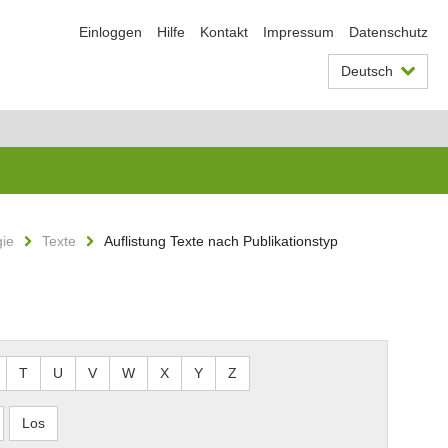
Einloggen
Hilfe
Kontakt
Impressum
Datenschutz
Deutsch
gie
Texte
Auflistung Texte nach Publikationstyp
T
U
V
W
X
Y
Z