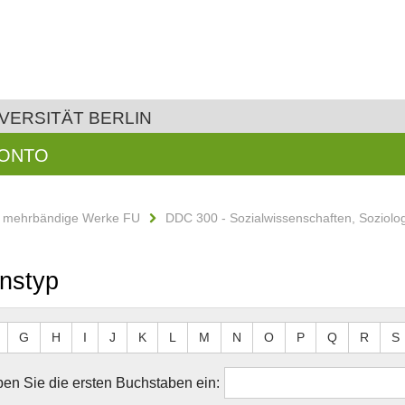
VERSITÄT BERLIN
KONTO
d mehrbändige Werke FU
DDC 300 - Sozialwissenschaften, Soziolo
onstyp
G
H
I
J
K
L
M
N
O
P
Q
R
S
en Sie die ersten Buchstaben ein: